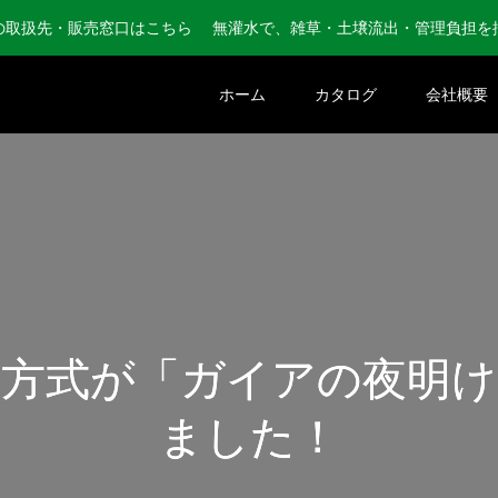
の取扱先・販売窓口はこちら 無灌水で、雑草・土壌流出・管理負担を
ホーム
カタログ
会社概要
袋方式が「ガイアの夜明け
ました！